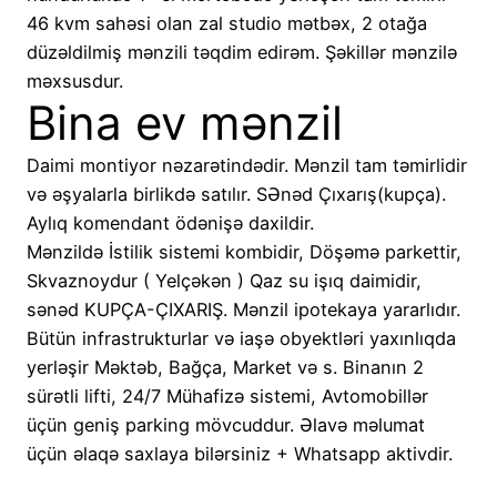
46 kvm sahəsi olan zal studio mətbəx, 2 otağa
düzəldilmiş mənzili təqdim edirəm. Şəkillər mənzilə
məxsusdur.
Bina ev mənzil
Daimi montiyor nəzarətindədir. Mənzil tam təmirlidir
və əşyalarla birlikdə satılır. SƏnəd Çıxarış(kupça).
Aylıq komendant ödənişə daxildir.
Mənzildə İstilik sistemi kombidir, Döşəmə parkettir,
Skvaznoydur ( Yelçəkən ) Qaz su işıq daimidir,
sənəd KUPÇA-ÇIXARIŞ. Mənzil ipotekaya yararlıdır.
Bütün infrastrukturlar və iaşə obyektləri yaxınlıqda
yerləşir Məktəb, Bağça, Market və s. Binanın 2
sürətli lifti, 24/7 Mühafizə sistemi, Avtomobillər
üçün geniş parking mövcuddur. Əlavə məlumat
üçün əlaqə saxlaya bilərsiniz + Whatsapp aktivdir.