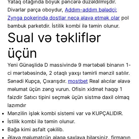
Yataq otağında böyük pəncərə düzəldilmişdir.
Divarlar parça oboydur,
Addım-addım bələdçi:
Zynga pokerində dostlar necə əlavə etmək olar
pol
bambuk parketdir. İstilik kombi ilə təmin olunur.
Sual və təkliflər
üçün
Yeni Günəşlidə D massivində 9 mərtəbəli binanın 1-
ci mərtəbəsində, 2 otaqlı yaxşı təmirli mənzil satılır.
Sənədi Kupça, Çıxarışdır.
mostbet
Real alıcılar əlavə
məlumat üçün zəng vurun. Ofisin xidmət haqqı 1
faizdir Satıcı tipini seçmək üçün sistmə daxil olmaq
lazımdır
Mənzilin işlək kombi sistemi var və KUPÇALIDIR.
İstilik kombi ilə təmin olunur.
Bağa kimi asfalt çəkilib.
Əlavə məlumatçün əlaqə saxlaya bilərsiniz, firmanın