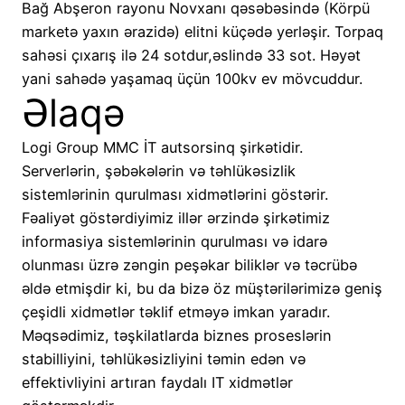
Bağ Abşeron rayonu Novxanı qəsəbəsində (Körpü
marketə yaxın ərazidə) elitni küçədə yerləşir. Torpaq
sahəsi çıxarış ilə 24 sotdur,əslində 33 sot. Həyət
yani sahədə yaşamaq üçün 100kv ev mövcuddur.
Əlaqə
Logi Group MMC İT autsorsinq şirkətidir.
Serverlərin, şəbəkələrin və təhlükəsizlik
sistemlərinin qurulması xidmətlərini göstərir.
Fəaliyət göstərdiyimiz illər ərzində şirkətimiz
informasiya sistemlərinin qurulması və idarə
olunması üzrə zəngin peşəkar biliklər və təcrübə
əldə etmişdir ki, bu da bizə öz müştərilərimizə geniş
çeşidli xidmətlər təklif etməyə imkan yaradır.
Məqsədimiz, təşkilatlarda biznes proseslərin
stabilliyini, təhlükəsizliyini təmin edən və
effektivliyini artıran faydalı IT xidmətlər