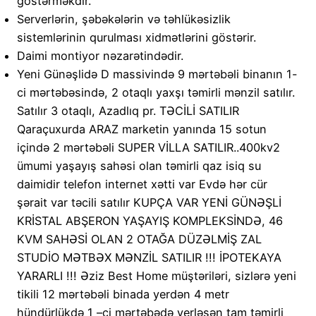
göstərməkdir.
Serverlərin, şəbəkələrin və təhlükəsizlik
sistemlərinin qurulması xidmətlərini göstərir.
Daimi montiyor nəzarətindədir.
Yeni Günəşlidə D massivində 9 mərtəbəli binanın 1-
ci mərtəbəsində, 2 otaqlı yaxşı təmirli mənzil satılır.
Satılır 3 otaqlı, Azadlıq pr. TƏCİLİ SATILIR
Qaraçuxurda ARAZ marketin yanında 15 sotun
içində 2 mərtəbəli SUPER VİLLA SATILIR..400kv2
ümumi yaşayış sahəsi olan təmirli qaz isiq su
daimidir telefon internet xətti var Evdə hər cür
şərait var təcili satılır KUPÇA VAR YENİ GÜNƏŞLİ
KRİSTAL ABŞERON YAŞAYIŞ KOMPLEKSİNDƏ, 46
KVM SAHƏSİ OLAN 2 OTAĞA DÜZƏLMİŞ ZAL
STUDİO MƏTBƏX MƏNZİL SATILIR !!! İPOTEKAYA
YARARLI !!! Əziz Best Home müştəriləri, sizlərə yeni
tikili 12 mərtəbəli binada yerdən 4 metr
hündürlükdə 1 –ci mərtəbədə yerləşən tam təmirli