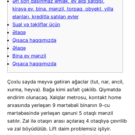
Ən son daşınmaz əmlak, ev alqı satqısı,
kirayə ev, bina, mənzil, torpaq, obyekt, villa
elanları, kreditlə satılan evler
Sual və təkliflər üçün
Əlaqə
Qısaca haqqımızda
Əlaqə
Bina ev mənzil
Qısaca haqqımızda
Çoxlu sayda meyvə gətirən ağaclar (tut, nar, əncil,
xurma, heyva). Bağa kimi asfalt çəkilib. Qiymətdə
endirim olunacaq. Xalqlar metrosu, kontakt home
arxasında yerləşən 9 mərtəbəli binanın 9-cu
mərtəbəsində yerləşən qanuni 5 otaqlı mənzil
satılır. Zal ilə otaqın arası açılaraq 4 otaqlıya çevrilib
və zal böyüdülüb. Lift daim problemsiz işliyir.