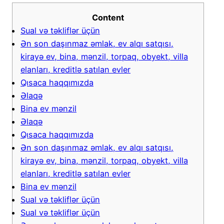
Content
Sual və təkliflər üçün
Ən son daşınmaz əmlak, ev alqı satqısı,
kirayə ev, bina, mənzil, torpaq, obyekt, villa
elanları, kreditlə satılan evler
Qısaca haqqımızda
Əlaqə
Bina ev mənzil
Əlaqə
Qısaca haqqımızda
Ən son daşınmaz əmlak, ev alqı satqısı,
kirayə ev, bina, mənzil, torpaq, obyekt, villa
elanları, kreditlə satılan evler
Bina ev mənzil
Sual və təkliflər üçün
Sual və təkliflər üçün