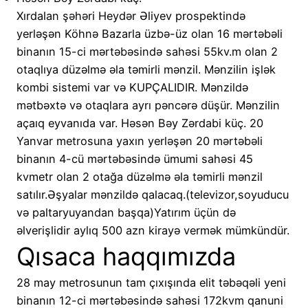
Xırdalan şəhəri Heydər Əliyev prospektində
yerləşən Köhnə Bazarla üzbə-üz olan 16 mərtəbəli
binanın 15-ci mərtəbəsində sahəsi 55kv.m olan 2
otaqlıya düzəlmə əla təmirli mənzil. Mənzilin işlək
kombi sistemi var və KUPÇALIDIR. Mənzildə
mətbəxtə və otaqlara ayrı pəncərə düşür. Mənzilin
açaıq eyvanıda var. Həsən Bəy Zərdabi küç. 20
Yanvar metrosuna yaxın yerləşən 20 mərtəbəli
binanın 4-cü mərtəbəsində ümumi sahəsi 45
kvmetr olan 2 otağa düzəlmə əla təmirli mənzil
satılır.Əşyalar mənzildə qalacaq.(televizor,soyuducu
və paltaryuyandan başqa)Yatırım üçün də
əlverişlidir aylıq 500 azn kirayə vermək mümkündür.
Qısaca haqqımızda
28 may metrosunun tam çıxışında elit təbəqəli yeni
binanın 12-ci mərtəbəsində sahəsi 172kvm qanuni