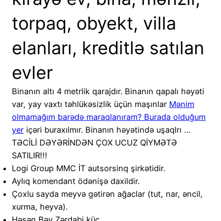
torpaq, obyekt, villa
elanları, kreditlə satılan
evler
Binanın altı 4 metrlik qarajdır. Binanın qapalı həyəti
var, yay vaxtı təhlükəsizlik üçün maşınlar
Mənim
olmamağım barədə maraqlanıram? Burada olduğum
yer
içəri buraxılmır. Binanın həyətində uşaqlrı …
TƏCİLİ DƏYƏRİNDƏN ÇOX UCUZ QİYMƏTƏ
SATILIR!!!
Logi Group MMC İT autsorsinq şirkətidir.
Aylıq komendant ödənişə daxildir.
Çoxlu sayda meyvə gətirən ağaclar (tut, nar, əncil,
xurma, heyva).
Həsən Bəy Zərdabi küç.