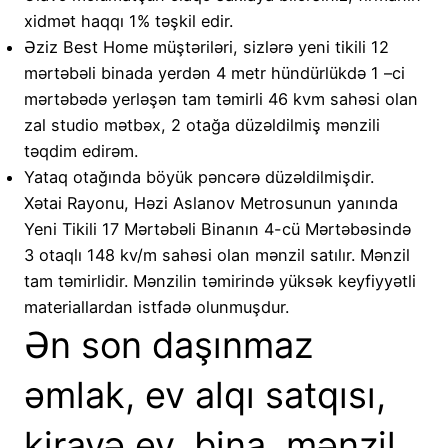
xidmət haqqı 1% təşkil edir.
Əziz Best Home müştəriləri, sizlərə yeni tikili 12
mərtəbəli binada yerdən 4 metr hündürlükdə 1 –ci
mərtəbədə yerləşən tam təmirli 46 kvm sahəsi olan
zal studio mətbəx, 2 otağa düzəldilmiş mənzili
təqdim edirəm.
Yataq otağında böyük pəncərə düzəldilmişdir.
Xətai Rayonu, Həzi Aslanov Metrosunun yanında
Yeni Tikili 17 Mərtəbəli Binanın 4-cü Mərtəbəsində
3 otaqlı 148 kv/m sahəsi olan mənzil satılır. Mənzil
tam təmirlidir. Mənzilin təmirində yüksək keyfiyyətli
materiallardan istfadə olunmuşdur.
Ən son daşınmaz
əmlak, ev alqı satqısı,
kirayə ev, bina, mənzil,