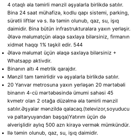
4 otaqlı əla təmirli mənzil əşyalarla birlikdə satılır.
Bina 24 saat mühafizə, kodlu qapı sistemi, parking,
sürətli liftlər və s. Ilə təmin olunub, qaz, su, işıq
daimidir. Bina bütün infrastrukturalara yaxın yerləşir.
Əlavə məlumatçün əlaqə saxlaya bilərsiniz, firmanın
xidmət haqqı 1% təşkil edir. 544
Əlavə məlumat üçün əlaqə saxlaya bilərsiniz +
Whatsapp aktivdir.
Binanın altı 4 metrlik qarajdır.
Mənzil tam təmirlidir və əşyalarla birlikdə satılır.
20 Yanvar metrosuna yaxın yerləşən 20 mərtəbəli
binanın 4-cü mərtəbəsində ümumi sahəsi 45
kvmetr olan 2 otağa düzəlmə əla təmirli mənzil
satılır.Əşyalar mənzildə qalacaq.(televizor,soyuducu
və paltaryuyandan başqa)Yatırım üçün də
əlverişlidir aylıq 500 azn kirayə vermək mümkündür.
Ilə təmin olunub, qaz, su, işıq daimidir.