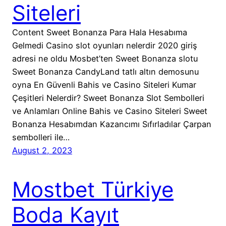
Siteleri
Content Sweet Bonanza Para Hala Hesabıma
Gelmedi Casino slot oyunları nelerdir 2020 giriş
adresi ne oldu Mosbet’ten Sweet Bonanza slotu
Sweet Bonanza CandyLand tatlı altın demosunu
oyna En Güvenli Bahis ve Casino Siteleri Kumar
Çeşitleri Nelerdir? Sweet Bonanza Slot Sembolleri
ve Anlamları Online Bahis ve Casino Siteleri Sweet
Bonanza Hesabımdan Kazancımı Sıfırladılar Çarpan
sembolleri ile…
August 2, 2023
Mostbet Türkiye
Boda Kayıt