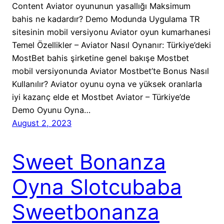
Content Aviator oyununun yasallığı Maksimum
bahis ne kadardır? Demo Modunda Uygulama TR
sitesinin mobil versiyonu Aviator oyun kumarhanesi
Temel Özellikler – Aviator Nasıl Oynanır: Türkiye’deki
MostBet bahis şirketine genel bakışе Mostbet
mobil versiyonunda Aviator Mostbet’te Bonus Nasıl
Kullanılır? Aviator oyunu oyna ve yüksek oranlarla
iyi kazanç elde et Mostbet Aviator – Türkiye’de
Demo Oyunu Oyna…
August 2, 2023
Sweet Bonanza
Oyna Slotcubaba
Sweetbonanza