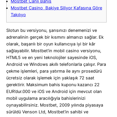
Mostbet Canlı Bahis
Mostbet Casino Bakiye Siliyor Kafasına Göre
Takılıyo
Slotun bu versiyonu, şansınızı denemenizi ve
adrenalinin gerçek bir kısmını almanızı sağlar. Ek
olarak, başarılı bir oyun kullanıcıya iyi bir kâr
sağlayabilir. Mostbet’in mobil casino versiyonu,
HTML5 ve en yeni teknolojiler sayesinde iOS,
Android ve Windows akıllı telefonlarla çalışır. Para
çekme işlemleri, para yatırma ile aynı prosedürü
ücretsiz olarak işlemek için yaklaşık 72 saat
gerektirir. Maksimum bahis kuponu kazancı 22
EUR’dur.000 ve iOS ve Android için mevcut olan
mobil uygulama aracılığıyla bahislerinizi
oynayabilirsiniz. Mostbet, 2009 yılında piyasaya
sürüldü Venson Ltd, Mostbet’in sahibi ve