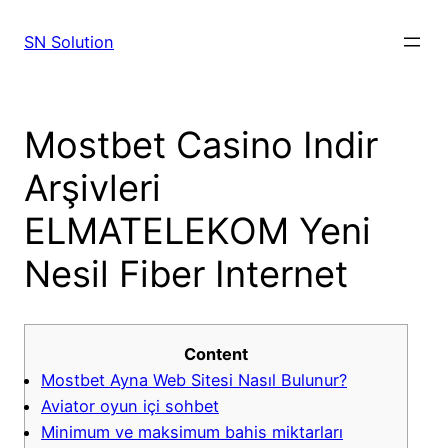
SN Solution
Mostbet Casino Indir
Arşivleri
ELMATELEKOM Yeni
Nesil Fiber Internet
Content
Mostbet Ayna Web Sitesi Nasıl Bulunur?
Aviator oyun içi sohbet
Minimum ve maksimum bahis miktarları