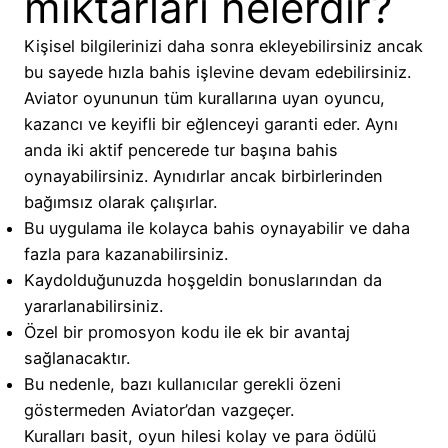
miktarları nelerdir?
Kişisel bilgilerinizi daha sonra ekleyebilirsiniz ancak
bu sayede hızla bahis işlevine devam edebilirsiniz.
Aviator oyununun tüm kurallarına uyan oyuncu,
kazancı ve keyifli bir eğlenceyi garanti eder. Aynı
anda iki aktif pencerede tur başına bahis
oynayabilirsiniz. Aynıdırlar ancak birbirlerinden
bağımsız olarak çalışırlar.
Bu uygulama ile kolayca bahis oynayabilir ve daha
fazla para kazanabilirsiniz.
Kaydolduğunuzda hoşgeldin bonuslarından da
yararlanabilirsiniz.
Özel bir promosyon kodu ile ek bir avantaj
sağlanacaktır.
Bu nedenle, bazı kullanıcılar gerekli özeni
göstermeden Aviator’dan vazgeçer.
Kuralları basit, oyun hilesi kolay ve para ödülü