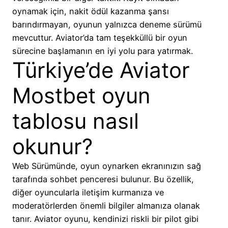
oynamak için, nakit ödül kazanma şansı
barındırmayan, oyunun yalnızca deneme sürümü
mevcuttur. Aviator’da tam teşekküllü bir oyun
sürecine başlamanın en iyi yolu para yatırmak.
Türkiye’de Aviator
Mostbet oyun
tablosu nasıl
okunur?
Web Sürümünde, oyun oynarken ekranınızın sağ
tarafında sohbet penceresi bulunur. Bu özellik,
diğer oyuncularla iletişim kurmanıza ve
moderatörlerden önemli bilgiler almanıza olanak
tanır. Aviator oyunu, kendinizi riskli bir pilot gibi