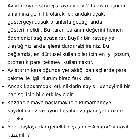
Aviator oyun stratejisi aynı anda 2 bahis oluşumu
anlamına gelir. İlk olarak, ekrandaki uçak,
göstergeyi düşük oranlarla geçtiği anda
gösterilmelidir. Bu karar, paranın değerini hemen
ödemenizi sağlayacaktır. Büyük bir katsayıya
ulaştığınız anda işlemi durdurabilirsiniz. Bu
bağlamda, en dürtüsel kullanıcılar için en iyi çözüm,
otomatik para çekmeyi kullanmaktır.
Aviator’ın kataloğunda yer aldığı bahisçilerde para
çekme ile ilgili durum biraz farklıdır.
Ancak kapsamdaki etkinliklerin sayısı, deneyimli bir
bahisçi için bile etkileyicidir.
Kazanç almaya başlamak için kumarhaneye
kaydolmanız ve oyun hesabınıza para yatırmanız
gerekir.
Yeni başlayanlar genellikle şaşırır – Aviator’da nasıl
kazanılır?